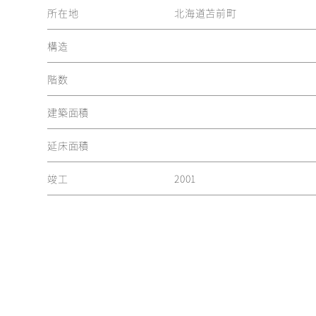
所在地
北海道苫前町
構造
階数
建築面積
延床面積
竣工
2001