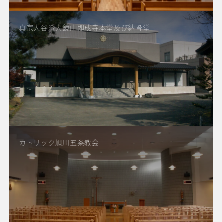
真宗大谷派大鏡山即成寺本堂及び納骨堂
カトリック旭川五条教会