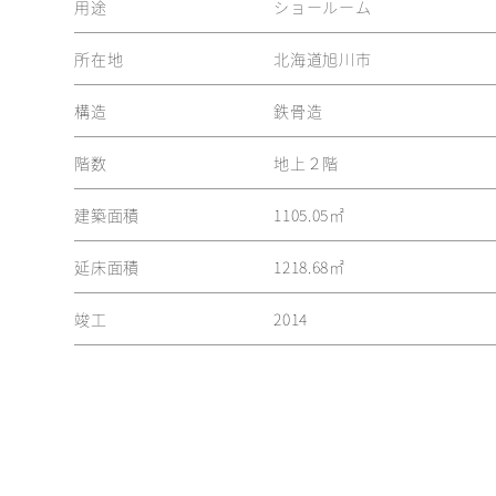
用途
ショールーム
所在地
北海道旭川市
構造
鉄骨造
階数
地上２階
建築面積
1105.05㎡
延床面積
1218.68㎡
竣工
2014