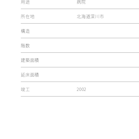
用途
病院
所在地
北海道深川市
構造
階数
建築面積
延床面積
竣工
2002