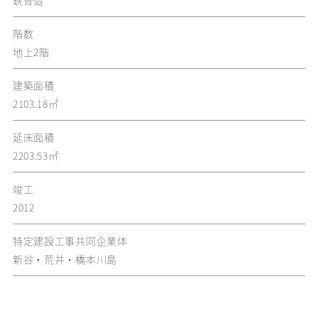
鉄骨造
階数
地上2階
建築面積
2103.18㎡
延床面積
2203.53㎡
竣工
2012
特定建設工事共同企業体
新谷・荒井・橋本川島